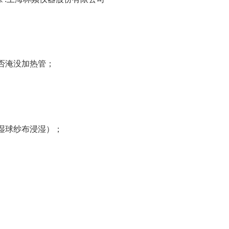
否淹没加热管；
湿球纱布浸湿）；